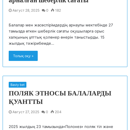
арналған шеберлік сағаты
Август 28, 2025
0
182
Балалар мен жасөспірімдердің арнаулы мектебінде 27
тамызда өткен шеберлік сағаты оқушыларға орыс
халқының ұлттық қолөнер өнерін таныстырды. 15
жылдық тәжірибемде…
Толық оқу »
Basty bet
ПОЛЯК ЭТНОСЫ БАЛАЛАРДЫ
ҚУАНТТЫ
Август 27, 2025
0
204
2025 жылдың 23 тамызында«Полонез» поляк тіл және