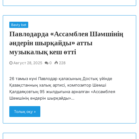
Basty bet
Павлодарда «Ассамблея Шәмшінің
әндерін шырқайды» атты
музыкалық кеш өтті
Август 28, 2025
0
228
26 тамыз күні Павлодар қаласының Достық үйінде
Қазақстанның халық артисі, композитор Шәмші
Қалдаяқовтың 95 жылдығына арналған «Ассамблея
Шәмшінің әндерін шырқайды»…
Толық оқу »