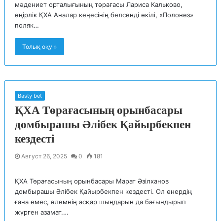
мәдениет орталығының төрағасы Лариса Кальково,
өңірлік ҚХА Аналар кеңесінің белсенді өкілі, «Полонез»
поляк…
Толық оқу »
Basty bet
ҚХА Төрағасының орынбасары
домбырашы Әлібек Қайырбекпен
кездесті
Август 26, 2025
0
181
ҚХА Төрағасының орынбасары Марат Әзілханов
домбырашы Әлібек Қайырбекпен кездесті. Ол өнердің
ғана емес, әлемнің асқар шыңдарын да бағындырып
жүрген азамат.…