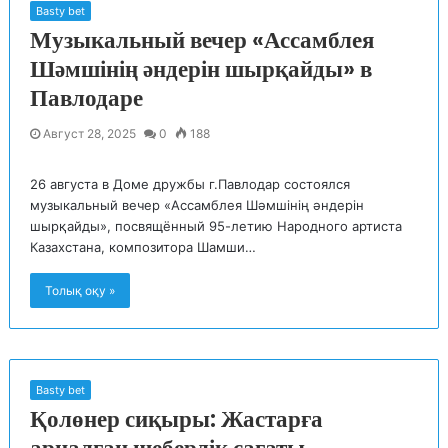
Basty bet
Музыкальный вечер «Ассамблея
Шәмшінің әндерін шырқайды» в
Павлодаре
Август 28, 2025
0
188
26 августа в Доме дружбы г.Павлодар состоялся
музыкальный вечер «Ассамблея Шәмшінің әндерін
шырқайды», посвящённый 95-летию Народного артиста
Казахстана, композитора Шамши…
Толық оқу »
Basty bet
Қолөнер сиқыры: Жастарға