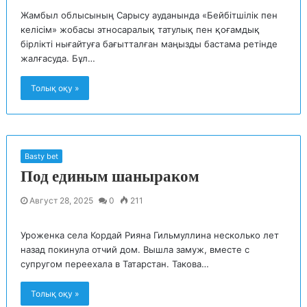
Жамбыл облысының Сарысу ауданында «Бейбітшілік пен
келісім» жобасы этносаралық татулық пен қоғамдық
бірлікті нығайтуға бағытталған маңызды бастама ретінде
жалғасуда. Бұл…
Толық оқу »
Basty bet
Под единым шаныраком
Август 28, 2025
0
211
Уроженка села Кордай Рияна Гильмуллина несколько лет
назад покинула отчий дом. Вышла замуж, вместе с
супругом переехала в Татарстан. Такова…
Толық оқу »