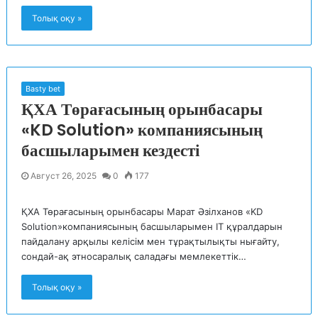
Толық оқу »
Basty bet
ҚХА Төрағасының орынбасары
«KD Solution» компаниясының
басшыларымен кездесті
Август 26, 2025
0
177
ҚХА Төрағасының орынбасары Марат Әзілханов «KD
Solution»компаниясының басшыларымен IT құралдарын
пайдалану арқылы келісім мен тұрақтылықты нығайту,
сондай-ақ этносаралық саладағы мемлекеттік…
Толық оқу »