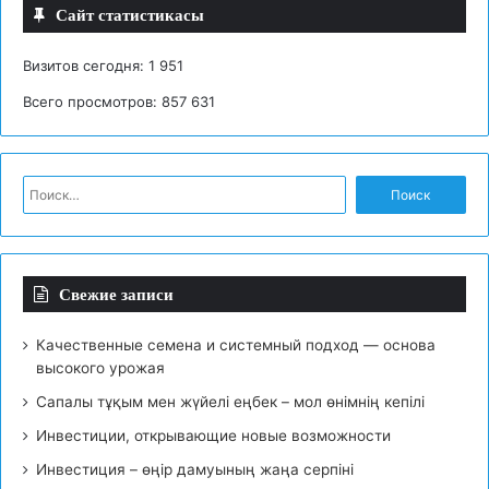
Сайт статистикасы
Визитов сегодня:
1 951
Всего просмотров:
857 631
Н
а
й
т
и
Свежие записи
:
Качественные семена и системный подход — основа
высокого урожая
Сапалы тұқым мен жүйелі еңбек – мол өнімнің кепілі
Инвестиции, открывающие новые возможности
Инвестиция – өңір дамуының жаңа серпіні