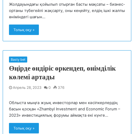
Жолдауындағы қойылып отырған басты мақсаты – бизнес-
ортаны түбегейлі жақсарту, оны кеңейту, елдің ішкі жалпы
өніміндегі шағын…
Толық оқу »
Basty bet
Өңірде өндіріс өркендеп, өнімділік
көлемі артады
Апрель 28, 2023
0
376
Облыста мыңға жуық инвесторлар мен кәсіпкерлердің
басын қосқан «Zhambyl Investment and Economic Forum –
2023» инвестициялық форумы аймақта екі күнге…
Толық оқу »