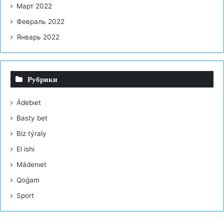
Март 2022
Февраль 2022
Январь 2022
Рубрики
Ádebıet
Basty bet
Bіz týraly
El іshі
Mádenıet
Qoǵam
Sport