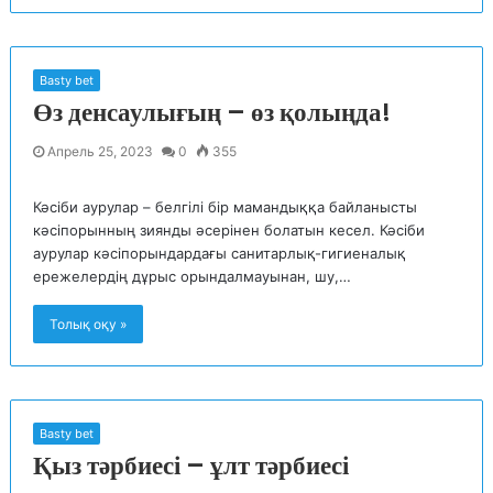
Basty bet
Өз денсаулығың – өз қолыңда!
Апрель 25, 2023
0
355
Кәсіби аурулар – белгілі бір мамандыққа байланысты
кәсіпорынның зиянды әсерінен болатын кесел. Кәсіби
аурулар кәсіпорындардағы санитарлық-гигиеналық
ережелердің дұрыс орындалмауынан, шу,…
Толық оқу »
Basty bet
Қыз тәрбиесі – ұлт тәрбиесі