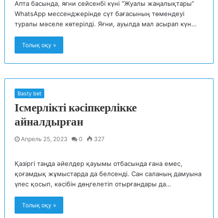
Апта басында, яғни сейсенбі күні “Жуалы жаңалықтары”
WhatsApp мессенджерінде сүт бағасының төмендеуі
туралы мәселе көтерілді. Яғни, ауылда мал асырап күн…
Толық оқу »
Basty bet
Ісмерлікті кәсіпкерлікке
айналдырған
Апрель 25, 2023
0
327
Қазіргі таңда әйелдер қауымы отбасында ғана емес,
қоғамдық жұмыстарда да белсенді. Сан саланың дамуына
үлес қосып, кәсібін дөңгелетіп отырғандары да…
Толық оқу »