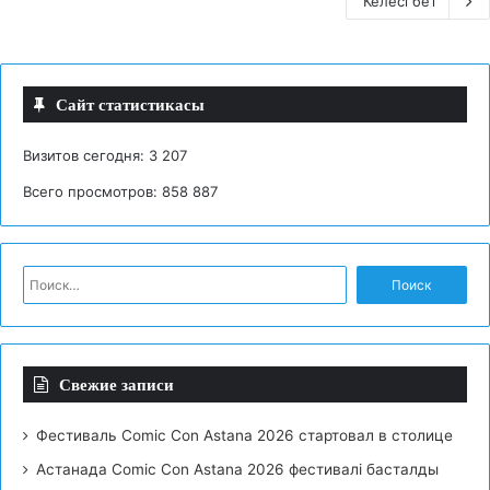
Келесі бет
Сайт статистикасы
Визитов сегодня:
3 207
Всего просмотров:
858 887
Н
а
й
т
и
Свежие записи
:
Фестиваль Comic Con Astana 2026 стартовал в столице
Астанада Comic Con Astana 2026 фестивалі басталды