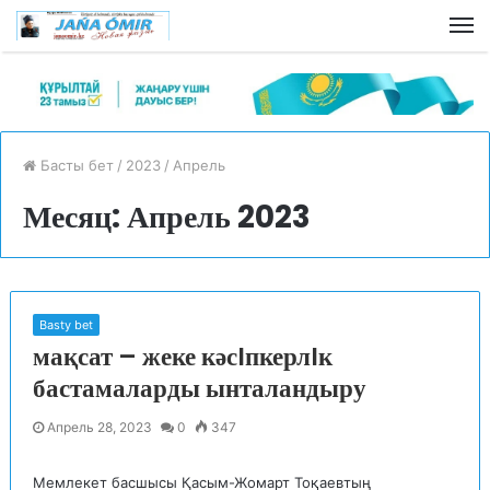
Басты бет
/
2023
/
Апрель
Месяц: Апрель 2023
Basty bet
мақсат – жеке кәсIпкерлIк
бастамаларды ынталандыру
Апрель 28, 2023
0
347
Мемлекет басшысы Қасым-Жомарт Тоқаевтың