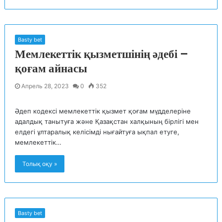
Basty bet
Мемлекеттік қызметшінің әдебі –
қоғам айнасы
Апрель 28, 2023
0
352
Әдеп кодексі мемлекеттік қызмет қоғам мүдделеріне
адалдық танытуға және Қазақстан халқының бірлігі мен
елдегі ұлтаралық келісімді нығайтуға ықпал етуге,
мемлекеттік…
Толық оқу »
Basty bet