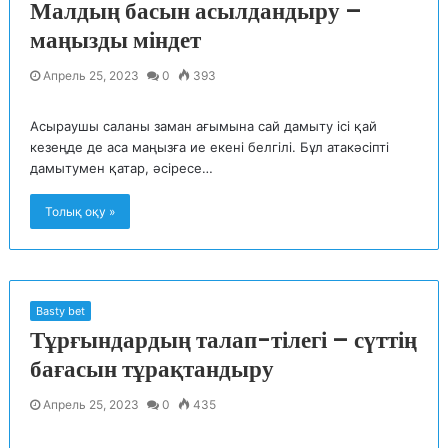
Малдың басын асылдандыру –
маңызды міндет
Апрель 25, 2023
0
393
Асыраушы саланы заман ағымына сай дамыту ісі қай
кезеңде де аса маңызға ие екені белгілі. Бұл атакәсіпті
дамытумен қатар, әсіресе…
Толық оқу »
Basty bet
Тұрғындардың талап-тілегі – сүттің
бағасын тұрақтандыру
Апрель 25, 2023
0
435