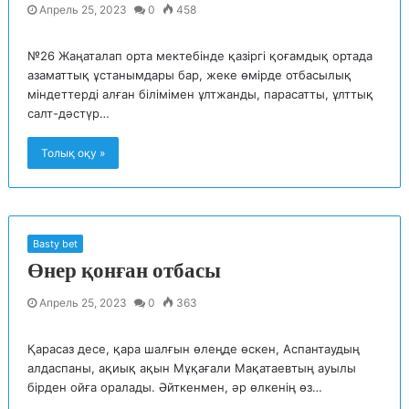
Апрель 25, 2023
0
458
№26 Жаңаталап орта мектебінде қазіргі қоғамдық ортада
азаматтық ұстанымдары бар, жеке өмірде отбасылық
міндеттерді алған білімімен ұлтжанды, парасатты, ұлттық
салт-дәстүр…
Толық оқу »
Basty bet
Өнер қонған отбасы
Апрель 25, 2023
0
363
Қарасаз десе, қара шалғын өлеңде өскен, Аспантаудың
алдаспаны, ақиық ақын Мұқағали Мақатаевтың ауылы
бірден ойға оралады. Әйткенмен, әр өлкенің өз…