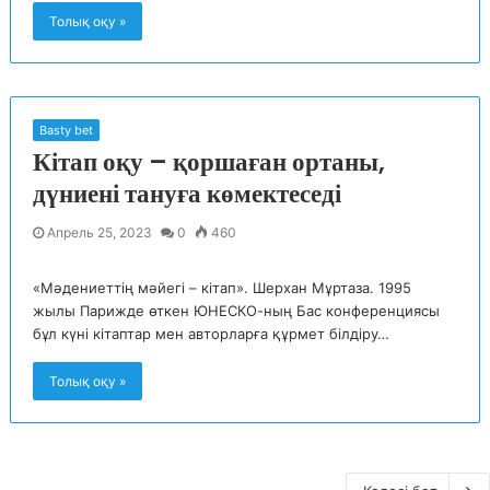
Толық оқу »
Basty bet
Кітап оқу – қоршаған ортаны,
дүниені тануға көмектеседі
Апрель 25, 2023
0
460
«Мәдениеттің мәйегі – кітап». Шерхан Мұртаза. 1995
жылы Парижде өткен ЮНЕСКО-ның Бас конференциясы
бұл күні кітаптар мен авторларға құрмет білдіру…
Толық оқу »