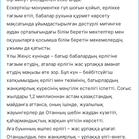
Ескерткіш-монументке гүл шоғын қойып, ерлікке
тағзым етіп, бабалар рухына құрмет көрсету
мақсатында ұйымдастырылған дәстүрлі митингке
аудан орталығындағы білім беретін мектептер мен
оқушыларға қосымша білім беретін мекемелердің
ұжымы да қатысты.
Ұлы Жеңіс күнінде – батыр бабалардың ерлігіне
тағзым етудің, аталар ерлігін жас ұрпаққа аманат
етудің маңызы өте зор. Бұл күн – бейбітсүйгіш
халқымыздың ерлігі мен төзімінің, батырлардың
жанқиярлық күресінің мәңгілік естелігі іспетті. Соғыс
жылдары 1,2 миллионнан астам қазақстандық
майданға аттанса, оның ішінде, жуалылық
жауынгерлер де Отанның шебін жаудан күзетіп,
қаһармандықтың жарқын үлгісін көрсетті.
Аға буынның өшпес ерлігі – жас ұрпаққа ұлағат.
Отаншылдық пен жанқиярлық – ұрпаққа үлгі-өнеге.