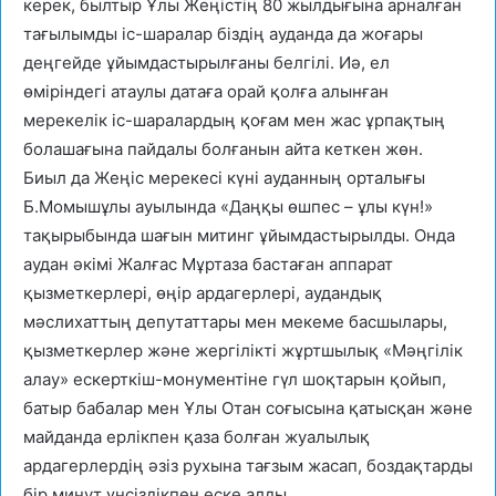
керек, былтыр Ұлы Жеңістің 80 жылдығына арналған
тағылымды іс-шаралар біздің ауданда да жоғары
деңгейде ұйымдастырылғаны белгілі. Иә, ел
өміріндегі атаулы датаға орай қолға алынған
мерекелік іс-шаралардың қоғам мен жас ұрпақтың
болашағына пайдалы болғанын айта кеткен жөн.
Биыл да Жеңіс мерекесі күні ауданның орталығы
Б.Момышұлы ауылында «Даңқы өшпес – ұлы күн!»
тақырыбында шағын митинг ұйымдастырылды. Онда
аудан әкімі Жалғас Мұртаза бастаған аппарат
қызметкерлері, өңір ардагерлері, аудандық
мәслихаттың депутаттары мен мекеме басшылары,
қызметкерлер және жергілікті жұртшылық «Мәңгілік
алау» ескерткіш-монументіне гүл шоқтарын қойып,
батыр бабалар мен Ұлы Отан соғысына қатысқан және
майданда ерлікпен қаза болған жуалылық
ардагерлердің әзіз рухына тағзым жасап, боздақтарды
бір минут үнсіздікпен еске алды.