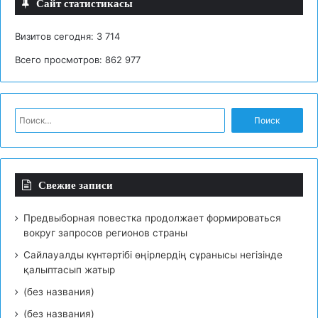
Сайт статистикасы
Визитов сегодня:
3 714
Всего просмотров:
862 977
Н
а
й
т
и
Свежие записи
:
Предвыборная повестка продолжает формироваться
вокруг запросов регионов страны
Сайлауалды күнтәртібі өңірлердің сұранысы негізінде
қалыптасып жатыр
(без названия)
(без названия)