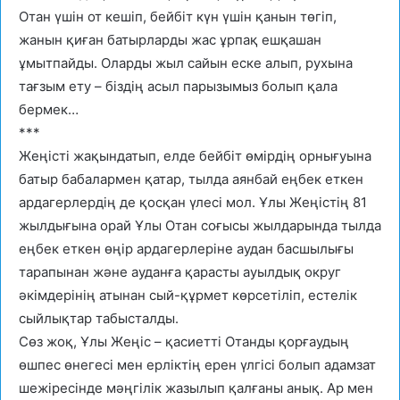
Отан үшін от кешіп, бейбіт күн үшін қанын төгіп,
жанын қиған батырларды жас ұрпақ ешқашан
ұмытпайды. Оларды жыл сайын еске алып, рухына
тағзым ету – біздің асыл парызымыз болып қала
бермек…
***
Жеңісті жақындатып, елде бейбіт өмірдің орнығуына
батыр бабалармен қатар, тылда аянбай еңбек еткен
ардагерлердің де қосқан үлесі мол. Ұлы Жеңістің 81
жылдығына орай Ұлы Отан соғысы жылдарында тылда
еңбек еткен өңір ардагерлеріне аудан басшылығы
тарапынан және ауданға қарасты ауылдық округ
әкімдерінің атынан сый-құрмет көрсетіліп, естелік
сыйлықтар табысталды.
Сөз жоқ, Ұлы Жеңіс – қасиетті Отанды қорғаудың
өшпес өнегесі мен ерліктің ерен үлгісі болып адамзат
шежіресінде мәңгілік жазылып қалғаны анық. Ар мен