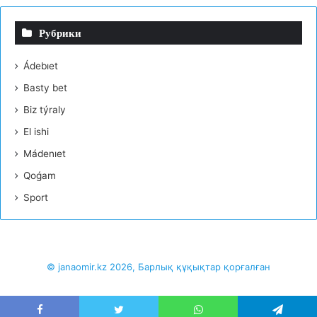
Рубрики
Ádebıet
Basty bet
Bіz týraly
El іshі
Mádenıet
Qoǵam
Sport
© janaomir.kz 2026, Барлық құқықтар қорғалған