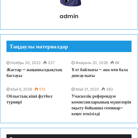
admin
Таңдаулы материалдар
Ноябрь 30, 2022
337
Февраль 20, 2026
88
Жастар – жаңашылдықтың
Ұлт байлығы – ана мен бала
бастауы
денсаулығы
Май 6, 2026
515
Май 31, 2022
383
Облыстық кіші футбол
Учаскелік референдум
турнирі
комиссияларының мүшелерін
оқыту бойынша семинар-
кеңес өткізілді