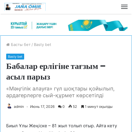
Басты бет
/
Basty bet
Basty bet
Бабалар ерлігіне тағзым –
асыл парыз
«Мәңгілік алауға» гүл шоқтары қойылып,
ардагерлерге сый-құрмет көрсетілді
admin
Июнь 17, 2026
0
52
1 минут оқылды
Биыл Ұлы Жеңіске – 81 жыл толып отыр. Айта кету