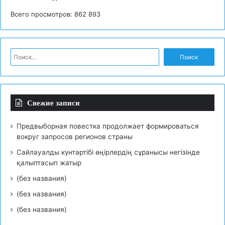
Всего просмотров:
862 893
Н
а
й
т
и
Свежие записи
:
Предвыборная повестка продолжает формироваться
вокруг запросов регионов страны
Сайлауалды күнтәртібі өңірлердің сұранысы негізінде
қалыптасып жатыр
(без названия)
(без названия)
(без названия)