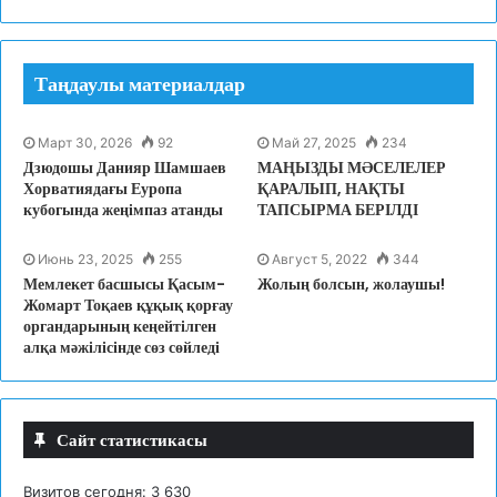
Таңдаулы материалдар
Март 30, 2026
92
Май 27, 2025
234
Дзюдошы Данияр Шамшаев
МАҢЫЗДЫ МӘСЕЛЕЛЕР
Хорватиядағы Еуропа
ҚАРАЛЫП, НАҚТЫ
кубогында жеңімпаз атанды
ТАПСЫРМА БЕРІЛДІ
Июнь 23, 2025
255
Август 5, 2022
344
Мемлекет басшысы Қасым-
Жолың болсын, жолаушы!
Жомарт Тоқаев құқық қорғау
органдарының кеңейтілген
алқа мәжілісінде сөз сөйледі
Сайт статистикасы
Визитов сегодня:
3 630