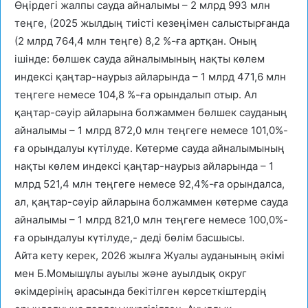
Өңірдегі жалпы сауда айналымы – 2 млрд 993 млн
теңге, (2025 жылдың тиісті кезеңімен салыстырғанда
(2 млрд 764,4 млн теңге) 8,2 %-ға артқан. Оның
ішінде: бөлшек сауда айналымының нақты көлем
индексі қаңтар-наурыз айларында – 1 млрд 471,6 млн
теңгеге немесе 104,8 %-ға орындалып отыр. Ал
қаңтар-сәуір айларына болжаммен бөлшек сауданың
айналымы – 1 млрд 872,0 млн теңгеге немесе 101,0%-
ға орындалуы күтілуде. Көтерме сауда айналымының
нақты көлем индексі қаңтар-наурыз айларында – 1
млрд 521,4 млн теңгеге немесе 92,4%-ға орындалса,
ал, қаңтар-сәуір айларына болжаммен көтерме сауда
айналымы – 1 млрд 821,0 млн теңгеге немесе 100,0%-
ға орындалуы күтілуде,- деді бөлім басшысы.
Айта кету керек, 2026 жылға Жуалы ауданының әкімі
мен Б.Момышұлы ауылы және ауылдық округ
әкімдерінің арасында бекітілген көрсеткіштердің