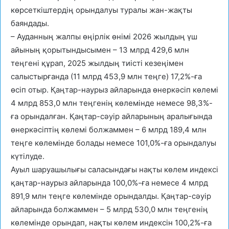
көрсеткіштердің орындалуы туралы жан-жақты
баяндады.
– Ауданның жалпы өңірлік өнімі 2026 жылдың үш
айының қорытындысымен – 13 млрд 429,6 млн
теңгені құрап, 2025 жылдың тиісті кезеңімен
салыстырғанда (11 млрд 453,9 млн теңге) 17,2%-ға
өсіп отыр. Қаңтар-наурыз айларында өнеркәсіп көлемі
4 млрд 853,0 млн теңгенің көлемінде немесе 98,3%-
ға орындалған. Қаңтар-сәуір айларының аралығында
өнеркәсіптің көлемі болжаммен – 6 млрд 189,4 млн
теңге көлемінде болады немесе 101,0%-ға орындалуы
күтілуде.
Ауыл шаруашылығы саласындағы нақты көлем индексі
қаңтар-наурыз айларында 100,0%-ға немесе 4 млрд
891,9 млн теңге көлемінде орындалды. Қаңтар-сәуір
айларында болжаммен – 5 млрд 530,0 млн теңгенің
көлемінде орындап, нақты көлем индексін 100,2%-ға