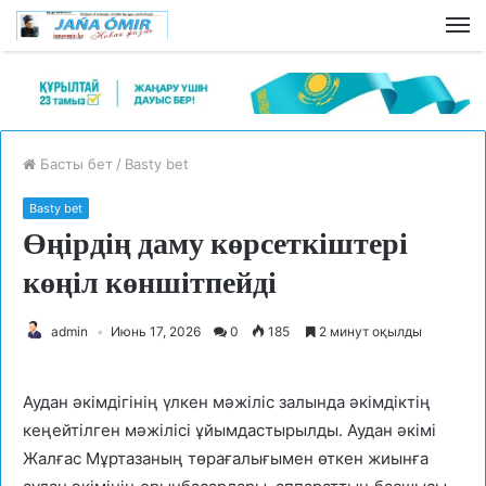
Басты бет
/
Basty bet
Basty bet
Өңірдің даму көрсеткіштері
көңіл көншітпейді
admin
Июнь 17, 2026
0
185
2 минут оқылды
Аудан әкімдігінің үлкен мәжіліс залында әкімдіктің
кеңейтілген мәжілісі ұйымдастырылды. Аудан әкімі
Жалғас Мұртазаның төрағалығымен өткен жиынға