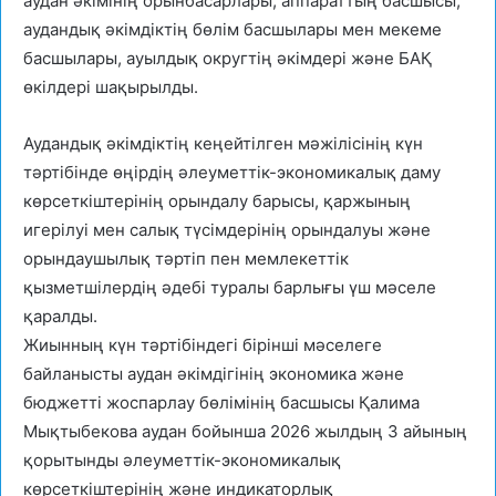
аудан әкімінің орынбасарлары, аппараттың басшысы,
аудандық әкімдіктің бөлім басшылары мен мекеме
басшылары, ауылдық округтің әкімдері және БАҚ
өкілдері шақырылды.
Аудандық әкімдіктің кеңейтілген мәжілісінің күн
тәртібінде өңірдің әлеуметтік-экономикалық даму
көрсеткіштерінің орындалу барысы, қаржының
игерілуі мен салық түсімдерінің орындалуы және
орындаушылық тәртіп пен мемлекеттік
қызметшілердің әдебі туралы барлығы үш мәселе
қаралды.
Жиынның күн тәртібіндегі бірінші мәселеге
байланысты аудан әкімдігінің экономика және
бюджетті жоспарлау бөлімінің басшысы Қалима
Мықтыбекова аудан бойынша 2026 жылдың 3 айының
қорытынды әлеуметтік-экономикалық
көрсеткіштерінің және индикаторлық