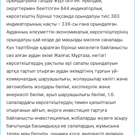
орындалуына талдау жүргізілген. Ауылдық
округтермен бекітілген 644 индикаторлық
көрсеткіштің бірінші тоқсанда орындалуы тиіс 363
индикаторының нақты – 336-сы ғана орындалған.
Ауданның әлеуметтік-экономикалық көрсеткіштерінің
орындалуы қай кезде де маңызды мәселе саналады.
Күн тәртібінде қаралған бірінші мәселеге байланысты
сөз алған аудан әкімі Жалғас Мұртаза, негізгі
көрсеткіштердің уақтылы әрі сапалы орындалуын
артқа тартып отырған аудан әкімдігінің тұрғын үй-
коммуналдық шаруашылығы, жолаушылар көлігі және
автомобиль жолдары бөлімі, кәсіпкерлік және
өнеркәсіп бөлімі, ауыл шаруашылығы бөлімі, т.б.
салалардағы көрсеткіштердің төмен қалыптасып
отырғанын айтып, өңірге инвестиция тартуға
байланысты инвестициялық жобаларды жүзеге асыру
бағытында басымдыққа ие салалардың жұмысына
терең мән берудің, онымен қоса, өнеркәсіп өнімінің