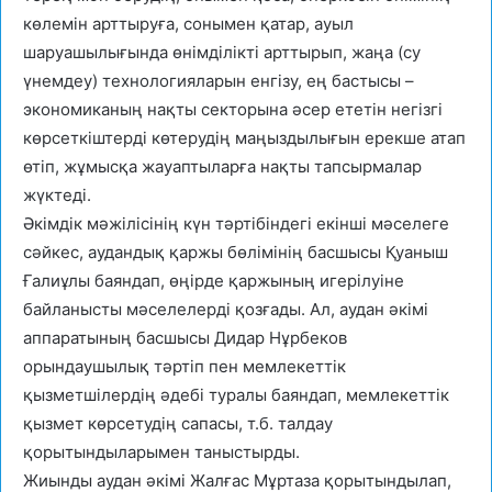
көлемін арттыруға, сонымен қатар, ауыл
шаруашылығында өнімділікті арттырып, жаңа (су
үнемдеу) технологияларын енгізу, ең бастысы –
экономиканың нақты секторына әсер ететін негізгі
көрсеткіштерді көтерудің маңыздылығын ерекше атап
өтіп, жұмысқа жауаптыларға нақты тапсырмалар
жүктеді.
Әкімдік мәжілісінің күн тәртібіндегі екінші мәселеге
сәйкес, аудандық қаржы бөлімінің басшысы Қуаныш
Ғалиұлы баяндап, өңірде қаржының игерілуіне
байланысты мәселелерді қозғады. Ал, аудан әкімі
аппаратының басшысы Дидар Нұрбеков
орындаушылық тәртіп пен мемлекеттік
қызметшілердің әдебі туралы баяндап, мемлекеттік
қызмет көрсетудің сапасы, т.б. талдау
қорытындыларымен таныстырды.
Жиынды аудан әкімі Жалғас Мұртаза қорытындылап,