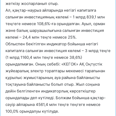
жеткізу жоспарланып отыр.
Ал, қаңтар-наурыз айларында негізгі капиталға
салынған инвестицияның көлемі – 1 млрд 839,1 млн
теңгеге немесе 108,6%-ға орындалған. Ауыл, орман
және балық шаруашылығына салынған инвестиция
көлемі – 24,4 млн теңге немесе 25%.
Облыспен бекітілген индикатор бойынша негізгі
капиталға салынған инвестиция көлемі – 3 млрд теңге
(1 млрд 1160,4 млн теңге немесе 38,6%)
орындалмаған. Оның себебі: «КЕГОК» АҚ Оңтүстік
жүйеаралық электр тораптары мекемесі тарапынан
құрылыс жұмыстарының ауа райына байланысты
тоқтауына байланысты болып отыр. Жыл соңына
дейін белгіленген индикаторлық көрсеткіштер
орындалады деп күтіледі. Болжам бойынша қаңтар-
сәуір айларына 4561,4 млн теңге теңгеге немесе
100,0% орындалуы күтілуде.